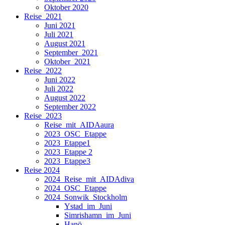
Oktober 2020
Reise_2021
Juni 2021
Juli 2021
August 2021
September_2021
Oktober_2021
Reise_2022
Juni 2022
Juli 2022
August 2022
September 2022
Reise_2023
Reise_mit_AIDAaura
2023_OSC_Etappe
2023_Etappe1
2023_Etappe 2
2023_Etappe3
Reise 2024
2024_Reise_mit_AIDAdiva
2024_OSC_Etappe
2024_Sonwik_Stockholm
Ystad_im_Juni
Simrishamn_im_Juni
Hanö