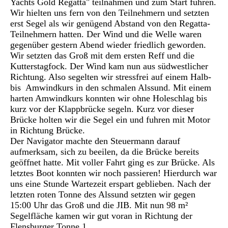
Yachts Gold Regatta" teilnahmen und zum Start fuhren.
Wir hielten uns fern von den Teilnehmern und setzten
erst Segel als wir genügend Abstand von den Regatta-
Teilnehmern hatten. Der Wind und die Welle waren
gegenüber gestern Abend wieder friedlich geworden.
Wir setzten das Groß mit dem ersten Reff und die
Kutterstagfock. Der Wind kam nun aus südwestlicher
Richtung. Also segelten wir stressfrei auf einem Halb-
bis Amwindkurs in den schmalen Alssund. Mit einem
harten Amwindkurs konnten wir ohne Holeschlag bis
kurz vor der Klappbrücke segeln. Kurz vor dieser
Brücke holten wir die Segel ein und fuhren mit Motor
in Richtung Brücke.
Der Navigator machte den Steuermann darauf
aufmerksam, sich zu beeilen, da die Brücke bereits
geöffnet hatte. Mit voller Fahrt ging es zur Brücke. Als
letztes Boot konnten wir noch passieren! Hierdurch war
uns eine Stunde Wartezeit erspart geblieben. Nach der
letzten roten Tonne des Alssund setzten wir gegen
15:00 Uhr das Groß und die JIB. Mit nun 98 m²
Segelfläche kamen wir gut voran in Richtung der
Flensburger Tonne 1.