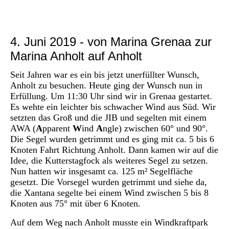
P1030020
4. Juni 2019 - von Marina Grenaa zur
Marina Anholt auf Anholt
Seit Jahren war es ein bis jetzt unerfüllter Wunsch,
Anholt zu besuchen. Heute ging der Wunsch nun in
Erfüllung. Um 11:30 Uhr sind wir in Grenaa gestartet.
Es wehte ein leichter bis schwacher Wind aus Süd. Wir
setz
ten das Groß und die JIB und segelten mit einem
AWA (
A
pparent
W
ind
A
ngle) zwischen 60° und 90°.
Die Segel wurden getrimmt und es ging mit ca. 5 bis 6
Knoten Fahrt Richtung Anholt. Dann kamen wir auf die
Idee, die Kutterstagfock als weiteres Segel zu setzen.
Nun hatten wir insgesamt ca. 125 m² Segelfläche
gesetzt. Die Vorsegel wurden getrimmt und siehe da,
die Xantana segelte bei einem Wind zwischen 5 bis 8
Knoten aus 75° mit über 6 Knoten.
Auf dem Weg nach Anholt musste ein Windkraftpark