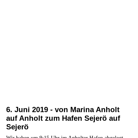
P1030057
P1030059
P1030058
P1030077
P1030065
P1030068
P1030067
P1030063
P1030062
6. Juni 2019 - von
Marina Anholt
auf Anholt zum Hafen Sejerö auf
Sejerö
Wir haben um 9:15 Uhr im Anholter Hafen abgelegt